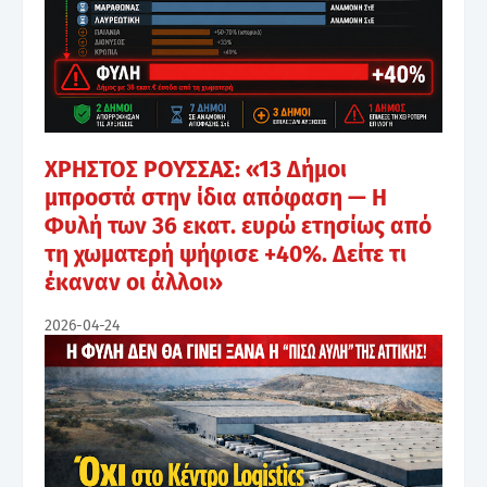
ΧΡΗΣΤΟΣ ΡΟΥΣΣΑΣ: «13 Δήμοι
μπροστά στην ίδια απόφαση — Η
Φυλή των 36 εκατ. ευρώ ετησίως από
τη χωματερή ψήφισε +40%. Δείτε τι
έκαναν οι άλλοι»
2026-04-24