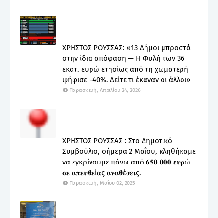
ΧΡΗΣΤΟΣ ΡΟΥΣΣΑΣ: «13 Δήμοι μπροστά
στην ίδια απόφαση — Η Φυλή των 36
εκατ. ευρώ ετησίως από τη χωματερή
ψήφισε +40%. Δείτε τι έκαναν οι άλλοι»
Παρασκευή, Απριλίου 24, 2026
ΧΡΗΣΤΟΣ ΡΟΥΣΣΑΣ : Στο Δημοτικό
Συμβούλιο, σήμερα 2 Μαΐου, κληθήκαμε
να εγκρίνουμε πάνω από 𝟔𝟓𝟎.𝟎𝟎𝟎 𝛆𝛖𝛒ώ
𝛔𝛆 𝛂𝛑𝛆𝛖𝛉𝛆ί𝛂ς 𝛂𝛎𝛂𝛉έ𝛔𝛆𝛊ς.
Παρασκευή, Μαΐου 02, 2025