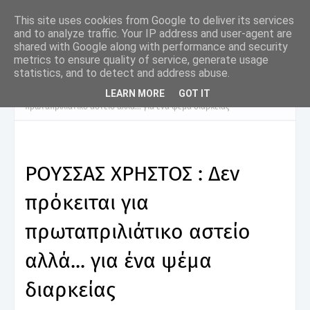
This site uses cookies from Google to deliver its services
and to analyze traffic. Your IP address and user-agent are
shared with Google along with performance and security
metrics to ensure quality of service, generate usage
statistics, and to detect and address abuse.
LEARN MORE
GOT IT
Αρχική σελίδα
ΔΗΜΟΣ ΦΥΛΗΣ
ΡΟΥΣΣΑΣ ΧΡΗΣΤΟΣ : Δεν πρόκειται για
πρωταπριλιάτικο αστείο αλλά... για ένα ψέμα διαρκείας
ΡΟΥΣΣΑΣ ΧΡΗΣΤΟΣ : Δεν
πρόκειται για
πρωταπριλιάτικο αστείο
αλλά... για ένα ψέμα
διαρκείας