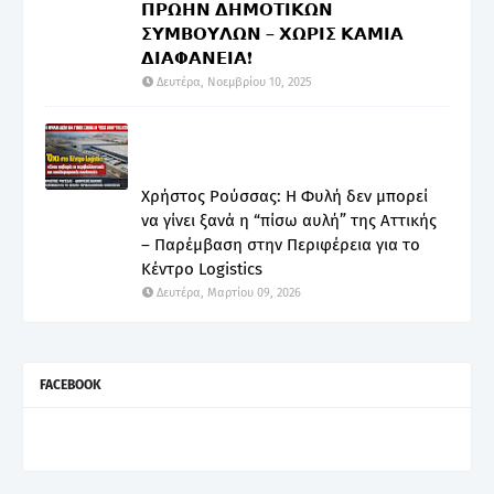
𝝥𝝦𝝮𝝜𝝢 𝝙𝝜𝝡𝝤𝝩𝝞𝝟𝝮𝝢
𝝨𝝪𝝡𝝗𝝤𝝪𝝠𝝮𝝢 – 𝝬𝝮𝝦𝝞𝝨 𝝟𝝖𝝡𝝞𝝖
𝝙𝝞𝝖𝝫𝝖𝝢𝝚𝝞𝝖❗
Δευτέρα, Νοεμβρίου 10, 2025
Χρήστος Ρούσσας: Η Φυλή δεν μπορεί
να γίνει ξανά η “πίσω αυλή” της Αττικής
– Παρέμβαση στην Περιφέρεια για το
Κέντρο Logistics
Δευτέρα, Μαρτίου 09, 2026
FACEBOOK