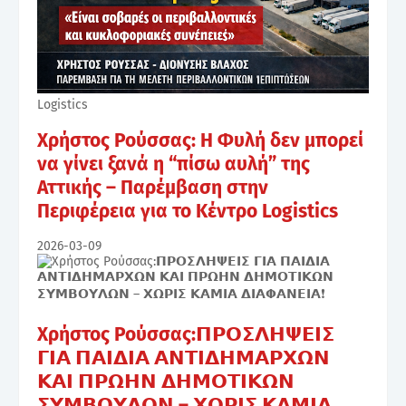
Logistics
Χρήστος Ρούσσας: Η Φυλή δεν μπορεί
να γίνει ξανά η “πίσω αυλή” της
Αττικής – Παρέμβαση στην
Περιφέρεια για το Κέντρο Logistics
2026-03-09
Χρήστος Ρούσσας:𝝥𝝦𝝤𝝨𝝠𝝜𝝭𝝚𝝞𝝨
𝝘𝝞𝝖 𝝥𝝖𝝞𝝙𝝞𝝖 𝝖𝝢𝝩𝝞𝝙𝝜𝝡𝝖𝝦𝝬𝝮𝝢
𝝟𝝖𝝞 𝝥𝝦𝝮𝝜𝝢 𝝙𝝜𝝡𝝤𝝩𝝞𝝟𝝮𝝢
𝝨𝝪𝝡𝝗𝝤𝝪𝝠𝝮𝝢 – 𝝬𝝮𝝦𝝞𝝨 𝝟𝝖𝝡𝝞𝝖