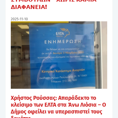
𝝙𝝞𝝖𝝫𝝖𝝢𝝚𝝞𝝖❗
2025-11-10
Χρήστος Ρούσσας: Απαράδεκτο το
κλείσιμο των ΕΛΤΑ στα Άνω Λιόσια – Ο
Δήμος οφείλει να υπερασπιστεί τους