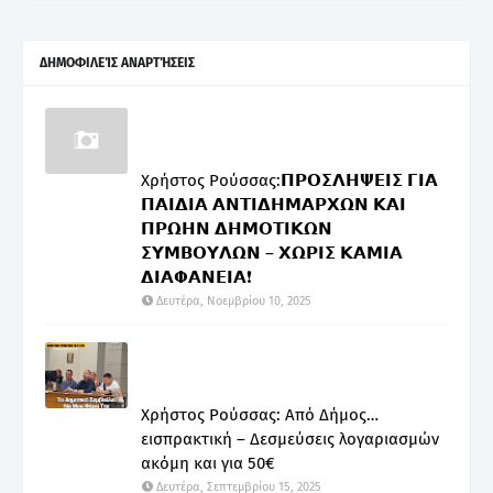
ΔΗΜΟΦΙΛΕΊΣ ΑΝΑΡΤΉΣΕΙΣ
Χρήστος Ρούσσας:𝝥𝝦𝝤𝝨𝝠𝝜𝝭𝝚𝝞𝝨 𝝘𝝞𝝖
𝝥𝝖𝝞𝝙𝝞𝝖 𝝖𝝢𝝩𝝞𝝙𝝜𝝡𝝖𝝦𝝬𝝮𝝢 𝝟𝝖𝝞
𝝥𝝦𝝮𝝜𝝢 𝝙𝝜𝝡𝝤𝝩𝝞𝝟𝝮𝝢
𝝨𝝪𝝡𝝗𝝤𝝪𝝠𝝮𝝢 – 𝝬𝝮𝝦𝝞𝝨 𝝟𝝖𝝡𝝞𝝖
𝝙𝝞𝝖𝝫𝝖𝝢𝝚𝝞𝝖❗
Δευτέρα, Νοεμβρίου 10, 2025
Χρήστος Ρούσσας: Από Δήμος…
εισπρακτική – Δεσμεύσεις λογαριασμών
ακόμη και για 50€
Δευτέρα, Σεπτεμβρίου 15, 2025