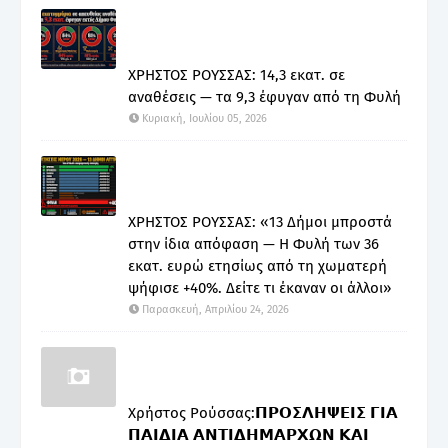
ΧΡΗΣΤΟΣ ΡΟΥΣΣΑΣ: 14,3 εκατ. σε
αναθέσεις — τα 9,3 έφυγαν από τη Φυλή
Κυριακή, Ιουλίου 05, 2026
ΧΡΗΣΤΟΣ ΡΟΥΣΣΑΣ: «13 Δήμοι μπροστά
στην ίδια απόφαση — Η Φυλή των 36
εκατ. ευρώ ετησίως από τη χωματερή
ψήφισε +40%. Δείτε τι έκαναν οι άλλοι»
Παρασκευή, Απριλίου 24, 2026
Χρήστος Ρούσσας:𝝥𝝦𝝤𝝨𝝠𝝜𝝭𝝚𝝞𝝨 𝝘𝝞𝝖
𝝥𝝖𝝞𝝙𝝞𝝖 𝝖𝝢𝝩𝝞𝝙𝝜𝝡𝝖𝝦𝝬𝝮𝝢 𝝟𝝖𝝞