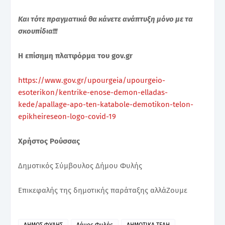
Και τότε πραγματικά θα κάνετε ανάπτυξη μόνο με τα
σκουπίδια!!!
H επίσημη πλατφόρμα του gov.gr
https://www.gov.gr/upourgeia/upourgeio-
esoterikon/kentrike-enose-demon-elladas-
kede/apallage-apo-ten-katabole-demotikon-telon-
epikheireseon-logo-covid-19
Χρήστος Ρούσσας
Δημοτικός Σύμβουλος Δήμου Φυλής
Επικεφαλής της δημοτικής παράταξης αλλάΖουμε
ΔΗΜΟΣ ΦΥΛΗΣ
Δήμος Φυλής
ΔΗΜΟΤΙΚΑ ΤΕΛΗ