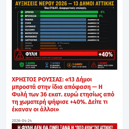
ΧΡΗΣΤΟΣ ΡΟΥΣΣΑΣ: «13 Δήμοι
μπροστά στην ίδια απόφαση — Η
Φυλή των 36 εκατ. ευρώ ετησίως από
τη χωματερή ψήφισε +40%. Δείτε τι
έκαναν οι άλλοι»
2026-04-24