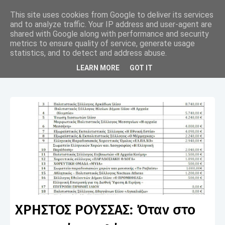
This site uses cookies from Google to deliver its services
and to analyze traffic. Your IP address and user-agent are
shared with Google along with performance and security
metrics to ensure quality of service, generate usage
statistics, and to detect and address abuse.
Προβολή αναρτήσεων από 2022
Προβολή όλων
LEARN MORE
GOT IT
ΧΡΗΣΤΟΣ ΡΟΥΣΣΑΣ: Όταν στο