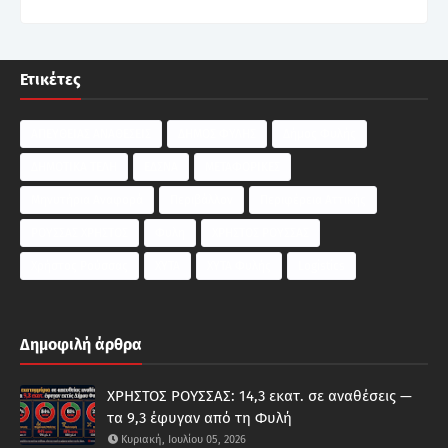
Ετικέτες
ΑΠΕΥΘΕΙΑΣ ΑΝΑΘΕΣΕΙΣ
ΔΗΜΟΣ ΦΥΛΗΣ
Δήμος Φυλής
ΔΗΜΟΤΙΚΑ ΤΕΛΗ
ΕΔΣΝΑ
ΜΕΤΑΦΟΡΙΚΕΣ
Μηνυτήρια Αναφορά
Περιβάλλον
Περιφέρεια Αττικής
ΡΟΥΣΣΑΣ ΧΡΗΣΤΟΣ
Φυλη
ΧΡΗΣΤΟΣ ΡΟΥΣΣΑΣ
Χρήστος Ρούσσας
ΧΥΤΑ
ΧΥΤΑ Φυλής
Logistics
Δημοφιλή άρθρα
ΧΡΗΣΤΟΣ ΡΟΥΣΣΑΣ: 14,3 εκατ. σε αναθέσεις —
τα 9,3 έφυγαν από τη Φυλή
Κυριακή, Ιουλίου 05, 2026