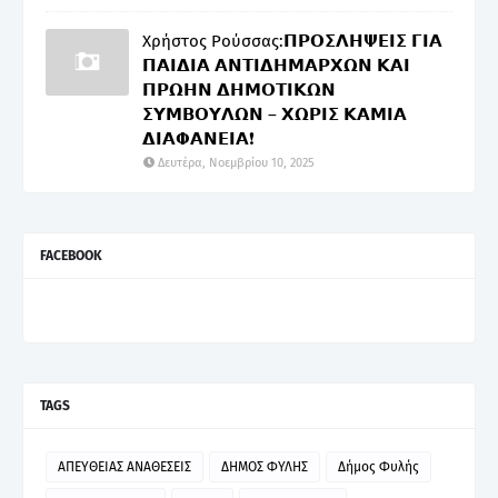
Χρήστος Ρούσσας:𝝥𝝦𝝤𝝨𝝠𝝜𝝭𝝚𝝞𝝨 𝝘𝝞𝝖
𝝥𝝖𝝞𝝙𝝞𝝖 𝝖𝝢𝝩𝝞𝝙𝝜𝝡𝝖𝝦𝝬𝝮𝝢 𝝟𝝖𝝞
𝝥𝝦𝝮𝝜𝝢 𝝙𝝜𝝡𝝤𝝩𝝞𝝟𝝮𝝢
𝝨𝝪𝝡𝝗𝝤𝝪𝝠𝝮𝝢 – 𝝬𝝮𝝦𝝞𝝨 𝝟𝝖𝝡𝝞𝝖
𝝙𝝞𝝖𝝫𝝖𝝢𝝚𝝞𝝖❗
Δευτέρα, Νοεμβρίου 10, 2025
FACEBOOK
TAGS
ΑΠΕΥΘΕΙΑΣ ΑΝΑΘΕΣΕΙΣ
ΔΗΜΟΣ ΦΥΛΗΣ
Δήμος Φυλής