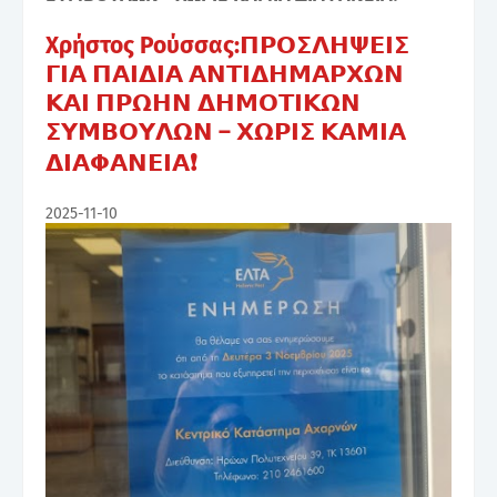
Χρήστος Ρούσσας:𝝥𝝦𝝤𝝨𝝠𝝜𝝭𝝚𝝞𝝨
𝝘𝝞𝝖 𝝥𝝖𝝞𝝙𝝞𝝖 𝝖𝝢𝝩𝝞𝝙𝝜𝝡𝝖𝝦𝝬𝝮𝝢
𝝟𝝖𝝞 𝝥𝝦𝝮𝝜𝝢 𝝙𝝜𝝡𝝤𝝩𝝞𝝟𝝮𝝢
𝝨𝝪𝝡𝝗𝝤𝝪𝝠𝝮𝝢 – 𝝬𝝮𝝦𝝞𝝨 𝝟𝝖𝝡𝝞𝝖
𝝙𝝞𝝖𝝫𝝖𝝢𝝚𝝞𝝖❗
2025-11-10