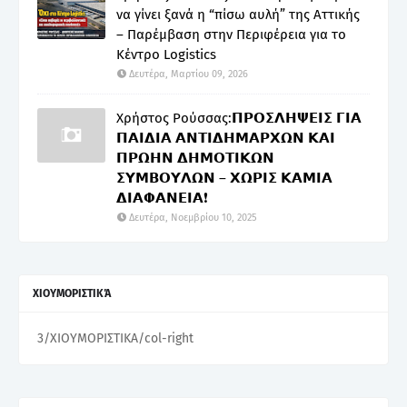
να γίνει ξανά η “πίσω αυλή” της Αττικής
– Παρέμβαση στην Περιφέρεια για το
Κέντρο Logistics
Δευτέρα, Μαρτίου 09, 2026
Χρήστος Ρούσσας:𝝥𝝦𝝤𝝨𝝠𝝜𝝭𝝚𝝞𝝨 𝝘𝝞𝝖
𝝥𝝖𝝞𝝙𝝞𝝖 𝝖𝝢𝝩𝝞𝝙𝝜𝝡𝝖𝝦𝝬𝝮𝝢 𝝟𝝖𝝞
𝝥𝝦𝝮𝝜𝝢 𝝙𝝜𝝡𝝤𝝩𝝞𝝟𝝮𝝢
𝝨𝝪𝝡𝝗𝝤𝝪𝝠𝝮𝝢 – 𝝬𝝮𝝦𝝞𝝨 𝝟𝝖𝝡𝝞𝝖
𝝙𝝞𝝖𝝫𝝖𝝢𝝚𝝞𝝖❗
Δευτέρα, Νοεμβρίου 10, 2025
ΧΙΟΥΜΟΡΙΣΤΙΚΆ
3/ΧΙΟΥΜΟΡΙΣΤΙΚΑ/col-right