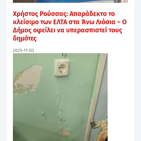
Χρήστος Ρούσσας: Απαράδεκτο το
κλείσιμο των ΕΛΤΑ στα Άνω Λιόσια – Ο
Δήμος οφείλει να υπερασπιστεί τους
δημότες
2025-11-03