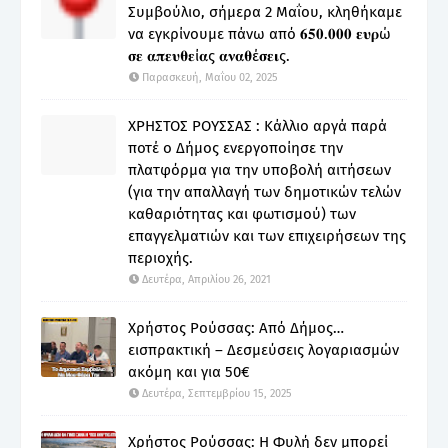
Συμβούλιο, σήμερα 2 Μαΐου, κληθήκαμε
να εγκρίνουμε πάνω από 𝟔𝟓𝟎.𝟎𝟎𝟎 𝛆𝛖𝛒ώ
𝛔𝛆 𝛂𝛑𝛆𝛖𝛉𝛆ί𝛂ς 𝛂𝛎𝛂𝛉έ𝛔𝛆𝛊ς.
Παρασκευή, Μαΐου 02, 2025
ΧΡΗΣΤΟΣ ΡΟΥΣΣΑΣ : Κάλλιο αργά παρά
ποτέ ο Δήμος ενεργοποίησε την
πλατφόρμα για την υποβολή αιτήσεων
(για την απαλλαγή των δημοτικών τελών
καθαριότητας και φωτισμού) των
επαγγελματιών και των επιχειρήσεων της
περιοχής.
Δευτέρα, Απριλίου 26, 2021
Χρήστος Ρούσσας: Από Δήμος…
εισπρακτική – Δεσμεύσεις λογαριασμών
ακόμη και για 50€
Δευτέρα, Σεπτεμβρίου 15, 2025
Χρήστος Ρούσσας: Η Φυλή δεν μπορεί