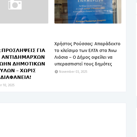
Χρήστος Ρούσσας: Απαράδεκτο
𝝦𝝤𝝨𝝠𝝜𝝭𝝚𝝞𝝨 𝝘𝝞𝝖
το κλείσιμο των ΕΛΤΑ στα Άνω
𝝖 𝝖𝝢𝝩𝝞𝝙𝝜𝝡𝝖𝝦𝝬𝝮𝝢
Λιόσια – Ο Δήμος οφείλει να
𝝮𝝜𝝢 𝝙𝝜𝝡𝝤𝝩𝝞𝝟𝝮𝝢
υπερασπιστεί τους δημότες
𝝪𝝠𝝮𝝢 – 𝝬𝝮𝝦𝝞𝝨
November 03, 2025
𝝙𝝞𝝖𝝫𝝖𝝢𝝚𝝞𝝖❗
 10, 2025