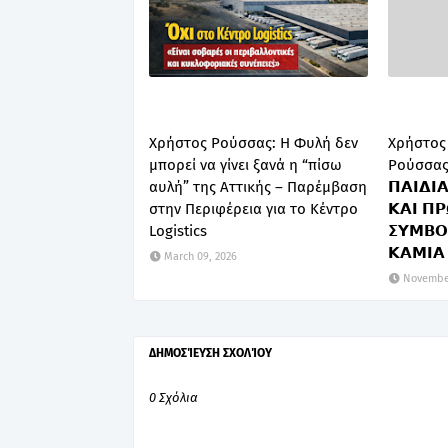
Χρήστος Ρούσσας: Η Φυλή δεν
Χρήστος
μπορεί να γίνει ξανά η “πίσω
Ρούσσας:𝝥
αυλή” της Αττικής – Παρέμβαση
𝝥𝝖𝝞𝝙𝝞
στην Περιφέρεια για το Κέντρο
𝝟𝝖𝝞 𝝥
Logistics
𝝨𝝪𝝡𝝗𝝤
𝝟𝝖𝝡𝝞𝝖 
March 09, 2026
November
ΔΗΜΟΣΊΕΥΣΗ ΣΧΟΛΊΟΥ
0 Σχόλια