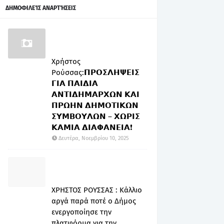
ΔΗΜΟΦΙΛΕΊΣ ΑΝΑΡΤΉΣΕΙΣ
Χρήστος
Ρούσσας:𝝥𝝦𝝤𝝨𝝠𝝜𝝭𝝚𝝞𝝨
𝝘𝝞𝝖 𝝥𝝖𝝞𝝙𝝞𝝖
𝝖𝝢𝝩𝝞𝝙𝝜𝝡𝝖𝝦𝝬𝝮𝝢 𝝟𝝖𝝞
𝝥𝝦𝝮𝝜𝝢 𝝙𝝜𝝡𝝤𝝩𝝞𝝟𝝮𝝢
𝝨𝝪𝝡𝝗𝝤𝝪𝝠𝝮𝝢 – 𝝬𝝮𝝦𝝞𝝨
𝝟𝝖𝝡𝝞𝝖 𝝙𝝞𝝖𝝫𝝖𝝢𝝚𝝞𝝖❗
Δευτέρα, Νοεμβρίου 10, 2025
ΧΡΗΣΤΟΣ ΡΟΥΣΣΑΣ : Κάλλιο
αργά παρά ποτέ ο Δήμος
ενεργοποίησε την
πλατφόρμα για την