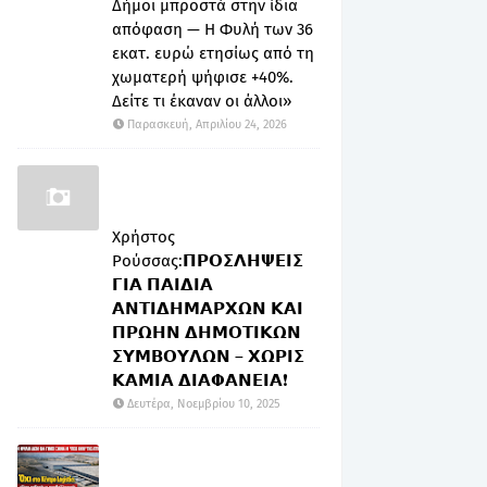
Δήμοι μπροστά στην ίδια
απόφαση — Η Φυλή των 36
εκατ. ευρώ ετησίως από τη
χωματερή ψήφισε +40%.
Δείτε τι έκαναν οι άλλοι»
Παρασκευή, Απριλίου 24, 2026
Χρήστος
Ρούσσας:𝝥𝝦𝝤𝝨𝝠𝝜𝝭𝝚𝝞𝝨
𝝘𝝞𝝖 𝝥𝝖𝝞𝝙𝝞𝝖
𝝖𝝢𝝩𝝞𝝙𝝜𝝡𝝖𝝦𝝬𝝮𝝢 𝝟𝝖𝝞
𝝥𝝦𝝮𝝜𝝢 𝝙𝝜𝝡𝝤𝝩𝝞𝝟𝝮𝝢
𝝨𝝪𝝡𝝗𝝤𝝪𝝠𝝮𝝢 – 𝝬𝝮𝝦𝝞𝝨
𝝟𝝖𝝡𝝞𝝖 𝝙𝝞𝝖𝝫𝝖𝝢𝝚𝝞𝝖❗
Δευτέρα, Νοεμβρίου 10, 2025