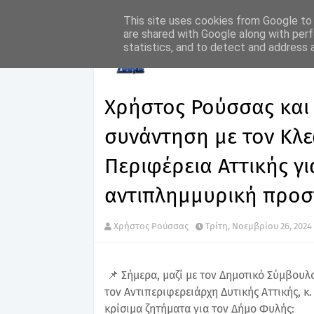
This site uses cookies from Google to d
are shared with Google along with perf
Αρχική σελίδα
Χρήστος Ρούσσας και Διονύσης Βλάχος 
statistics, and to detect and address 
Logistics και αντιπλημμυρική προστασία στον Δήμο Φυ
Χρήστος Ρούσσας και 
συνάντηση με τον Κλ
Περιφέρεια Αττικής για
αντιπλημμυρική προσ
Χρήστος Ρούσσας
Τρίτη, Νοεμβρίου 26, 2024
📌 Σήμερα, μαζί με τον Δημοτικό Σύμβουλ
τον Αντιπεριφερειάρχη Δυτικής Αττικής, κ
κρίσιμα ζητήματα για τον Δήμο Φυλής: