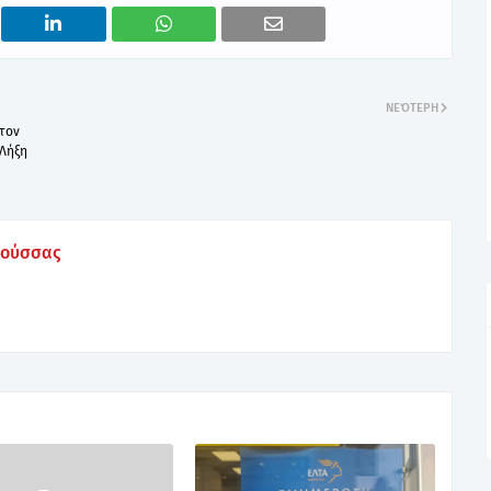
ΝΕΌΤΕΡΗ
 τον
 Λήξη
Ρούσσας