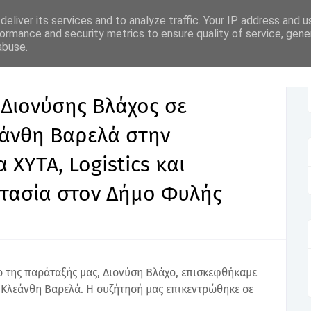
eliver its services and to analyze traffic. Your IP address and 
ormance and security metrics to ensure quality of service, gen
σε συνάντηση με τον Κλεάνθη Βαρελά στην Περιφέρεια Αττικής για ΧΥΤΑ,
abuse.
λής
Διονύσης Βλάχος σε
εάνθη Βαρελά στην
 ΧΥΤΑ, Logistics και
τασία στον Δήμο Φυλής
ο της παράταξής μας, Διονύση Βλάχο, επισκεφθήκαμε
. Κλεάνθη Βαρελά. Η συζήτησή μας επικεντρώθηκε σε