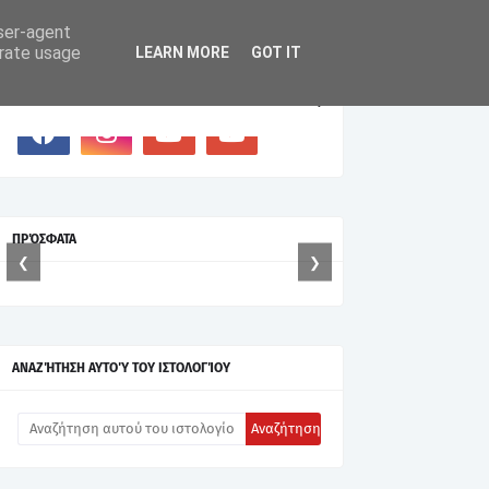
user-agent
erate usage
LEARN MORE
GOT IT
SOCIAL PLUGIN
ΠΡΌΣΦΑΤΑ
❮
❯
ΑΝΑΖΉΤΗΣΗ ΑΥΤΟΎ ΤΟΥ ΙΣΤΟΛΟΓΊΟΥ