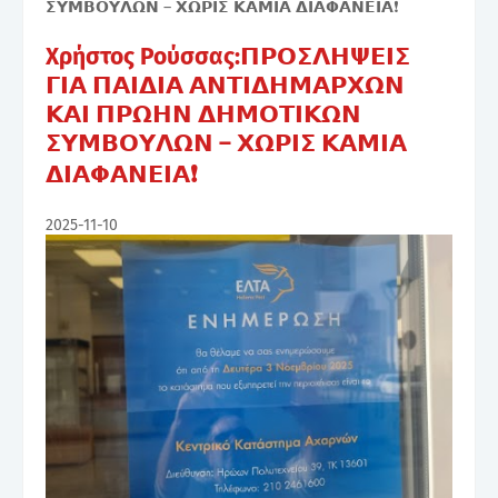
Χρήστος Ρούσσας:𝝥𝝦𝝤𝝨𝝠𝝜𝝭𝝚𝝞𝝨
𝝘𝝞𝝖 𝝥𝝖𝝞𝝙𝝞𝝖 𝝖𝝢𝝩𝝞𝝙𝝜𝝡𝝖𝝦𝝬𝝮𝝢
𝝟𝝖𝝞 𝝥𝝦𝝮𝝜𝝢 𝝙𝝜𝝡𝝤𝝩𝝞𝝟𝝮𝝢
𝝨𝝪𝝡𝝗𝝤𝝪𝝠𝝮𝝢 – 𝝬𝝮𝝦𝝞𝝨 𝝟𝝖𝝡𝝞𝝖
𝝙𝝞𝝖𝝫𝝖𝝢𝝚𝝞𝝖❗
2025-11-10