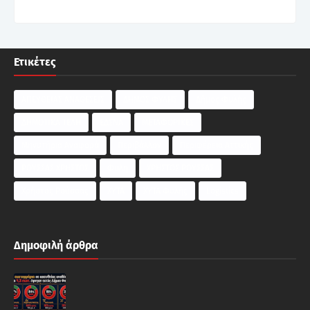
Ετικέτες
ΑΠΕΥΘΕΙΑΣ ΑΝΑΘΕΣΕΙΣ
ΔΗΜΟΣ ΦΥΛΗΣ
Δήμος Φυλής
ΔΗΜΟΤΙΚΑ ΤΕΛΗ
ΕΔΣΝΑ
ΜΕΤΑΦΟΡΙΚΕΣ
Μηνυτήρια Αναφορά
Περιβάλλον
Περιφέρεια Αττικής
ΡΟΥΣΣΑΣ ΧΡΗΣΤΟΣ
Φυλη
ΧΡΗΣΤΟΣ ΡΟΥΣΣΑΣ
Χρήστος Ρούσσας
ΧΥΤΑ
ΧΥΤΑ Φυλής
Logistics
Δημοφιλή άρθρα