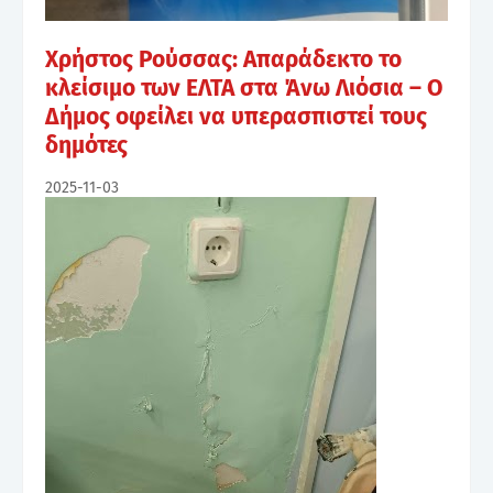
Χρήστος Ρούσσας: Απαράδεκτο το
κλείσιμο των ΕΛΤΑ στα Άνω Λιόσια – Ο
Δήμος οφείλει να υπερασπιστεί τους
δημότες
2025-11-03