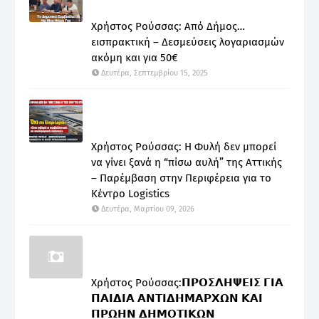
Χρήστος Ρούσσας: Από Δήμος…
εισπρακτική – Δεσμεύσεις λογαριασμών
ακόμη και για 50€
Δευτέρα, Σεπτεμβρίου 15, 2025
Χρήστος Ρούσσας: Η Φυλή δεν μπορεί
να γίνει ξανά η “πίσω αυλή” της Αττικής
– Παρέμβαση στην Περιφέρεια για το
Κέντρο Logistics
Δευτέρα, Μαρτίου 09, 2026
Χρήστος Ρούσσας:𝝥𝝦𝝤𝝨𝝠𝝜𝝭𝝚𝝞𝝨 𝝘𝝞𝝖
𝝥𝝖𝝞𝝙𝝞𝝖 𝝖𝝢𝝩𝝞𝝙𝝜𝝡𝝖𝝦𝝬𝝮𝝢 𝝟𝝖𝝞
𝝥𝝦𝝮𝝜𝝢 𝝙𝝜𝝡𝝤𝝩𝝞𝝟𝝮𝝢