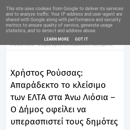
This site uses cookies from Google to deliver its services
and to analyze traffic. Your IP address and user-agent are
shared with Google along with performance and security
metrics to ensure quality of service, generate usage
statistics, and to detect and address abuse.
LEARN MORE
GOT IT
Αρχική σελίδα
Χρήστος Ρούσσας: Απαράδεκτο το κλείσιμο των ΕΛΤΑ
στα Άνω Λιόσια – Ο Δήμος οφείλει να υπερασπιστεί τους δημότες
Χρήστος Ρούσσας:
Απαράδεκτο το κλείσιμο
των ΕΛΤΑ στα Άνω Λιόσια –
Ο Δήμος οφείλει να
υπερασπιστεί τους δημότες