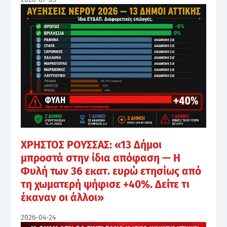
ΧΡΗΣΤΟΣ ΡΟΥΣΣΑΣ: «13 Δήμοι
μπροστά στην ίδια απόφαση — Η
Φυλή των 36 εκατ. ευρώ ετησίως από
τη χωματερή ψήφισε +40%. Δείτε τι
έκαναν οι άλλοι»
2026-04-24