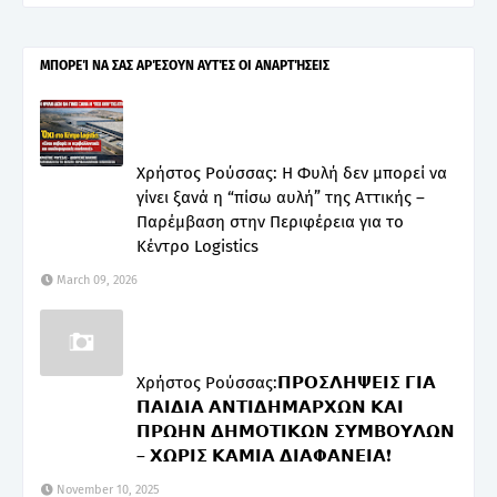
ΜΠΟΡΕΊ ΝΑ ΣΑΣ ΑΡΈΣΟΥΝ ΑΥΤΈΣ ΟΙ ΑΝΑΡΤΉΣΕΙΣ
Χρήστος Ρούσσας: Η Φυλή δεν μπορεί να
γίνει ξανά η “πίσω αυλή” της Αττικής –
Παρέμβαση στην Περιφέρεια για το
Κέντρο Logistics
March 09, 2026
Χρήστος Ρούσσας:𝝥𝝦𝝤𝝨𝝠𝝜𝝭𝝚𝝞𝝨 𝝘𝝞𝝖
𝝥𝝖𝝞𝝙𝝞𝝖 𝝖𝝢𝝩𝝞𝝙𝝜𝝡𝝖𝝦𝝬𝝮𝝢 𝝟𝝖𝝞
𝝥𝝦𝝮𝝜𝝢 𝝙𝝜𝝡𝝤𝝩𝝞𝝟𝝮𝝢 𝝨𝝪𝝡𝝗𝝤𝝪𝝠𝝮𝝢
– 𝝬𝝮𝝦𝝞𝝨 𝝟𝝖𝝡𝝞𝝖 𝝙𝝞𝝖𝝫𝝖𝝢𝝚𝝞𝝖❗
November 10, 2025