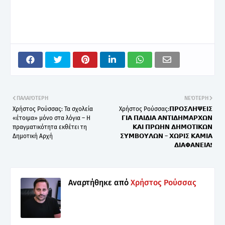
ΠΑΛΑΙΌΤΕΡΗ
ΝΕΌΤΕΡΗ
Χρήστος Ρούσσας: Τα σχολεία
Χρήστος Ρούσσας:𝝥𝝦𝝤𝝨𝝠𝝜𝝭𝝚𝝞𝝨
«έτοιμα» μόνο στα λόγια – Η
𝝘𝝞𝝖 𝝥𝝖𝝞𝝙𝝞𝝖 𝝖𝝢𝝩𝝞𝝙𝝜𝝡𝝖𝝦𝝬𝝮𝝢
πραγματικότητα εκθέτει τη
𝝟𝝖𝝞 𝝥𝝦𝝮𝝜𝝢 𝝙𝝜𝝡𝝤𝝩𝝞𝝟𝝮𝝢
Δημοτική Αρχή
𝝨𝝪𝝡𝝗𝝤𝝪𝝠𝝮𝝢 – 𝝬𝝮𝝦𝝞𝝨 𝝟𝝖𝝡𝝞𝝖
𝝙𝝞𝝖𝝫𝝖𝝢𝝚𝝞𝝖❗
Αναρτήθηκε από
Χρήστος Ρούσσας