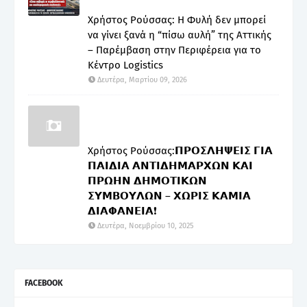
Χρήστος Ρούσσας: Η Φυλή δεν μπορεί
να γίνει ξανά η “πίσω αυλή” της Αττικής
– Παρέμβαση στην Περιφέρεια για το
Κέντρο Logistics
Δευτέρα, Μαρτίου 09, 2026
Χρήστος Ρούσσας:𝝥𝝦𝝤𝝨𝝠𝝜𝝭𝝚𝝞𝝨 𝝘𝝞𝝖
𝝥𝝖𝝞𝝙𝝞𝝖 𝝖𝝢𝝩𝝞𝝙𝝜𝝡𝝖𝝦𝝬𝝮𝝢 𝝟𝝖𝝞
𝝥𝝦𝝮𝝜𝝢 𝝙𝝜𝝡𝝤𝝩𝝞𝝟𝝮𝝢
𝝨𝝪𝝡𝝗𝝤𝝪𝝠𝝮𝝢 – 𝝬𝝮𝝦𝝞𝝨 𝝟𝝖𝝡𝝞𝝖
𝝙𝝞𝝖𝝫𝝖𝝢𝝚𝝞𝝖❗
Δευτέρα, Νοεμβρίου 10, 2025
FACEBOOK