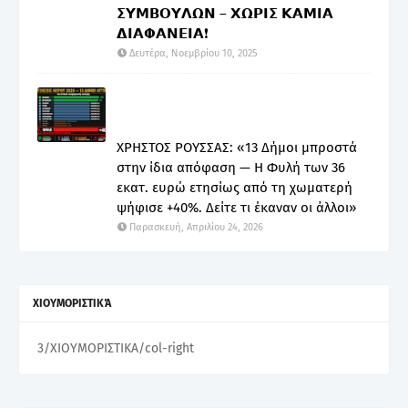
𝝨𝝪𝝡𝝗𝝤𝝪𝝠𝝮𝝢 – 𝝬𝝮𝝦𝝞𝝨 𝝟𝝖𝝡𝝞𝝖
𝝙𝝞𝝖𝝫𝝖𝝢𝝚𝝞𝝖❗
Δευτέρα, Νοεμβρίου 10, 2025
ΧΡΗΣΤΟΣ ΡΟΥΣΣΑΣ: «13 Δήμοι μπροστά
στην ίδια απόφαση — Η Φυλή των 36
εκατ. ευρώ ετησίως από τη χωματερή
ψήφισε +40%. Δείτε τι έκαναν οι άλλοι»
Παρασκευή, Απριλίου 24, 2026
ΧΙΟΥΜΟΡΙΣΤΙΚΆ
3/ΧΙΟΥΜΟΡΙΣΤΙΚΑ/col-right